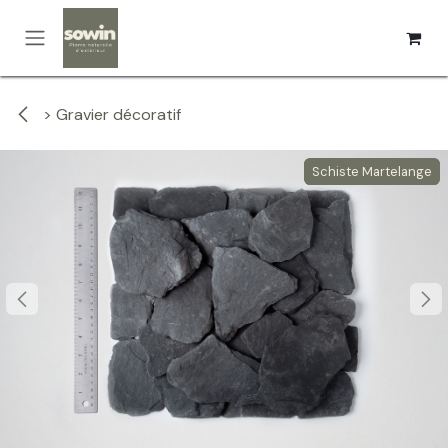
Se rendre au contenu
> Gravier décoratif
Schiste Martelange
Schiste Martelange